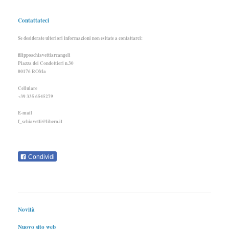
Contattateci
Se desiderate ulteriori informazioni non esitate a contattarci:
filipposchiavettiarcangeli
Piazza dei Condottieri n.30
00176 ROMa
Cellulare
+39 335 6545279
E-mail
f_schiavetti@libero.it
Condividi
Novità
Nuovo sito web