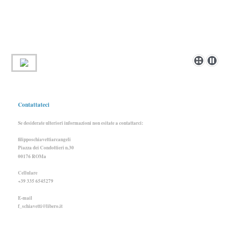
Contattateci
Se desiderate ulteriori informazioni non esitate a contattarci:
filipposchiavettiarcangeli
Piazza dei Condottieri n.30
00176 ROMa
Cellulare
+39 335 6545279
E-mail
f_schiavetti@libero.it