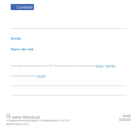
Condividi
Novità
Nuovo sito web
Consultate il nostro nuovo sito web. Troverete tutte le novità sui nostri
servizi
e
progetti
.
Leggete tutte le nostre
novità
.
Accedi
Stampa
|
Mappa del sito
Vista web
© filipposchiavettiarcangeli Via Macedonia 10 00179
ROMA Partita IVA: