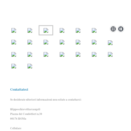
Contattateci
Se desiderate ulteriori informazioni non esitate a contattarci:
filipposchiavettiarcangeli
Piazza dei Condottieri n.30
00176 ROMa
Cellulare