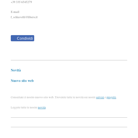
+39 335 6545279
E-mail
f_schiavetti@libero.it
Condividi
Novità
Nuovo sito web
Consultate il nostro nuovo sito web. Troverete tutte le novità sui nostri
servizi
e
progetti
.
Leggete tutte le nostre
novità
.