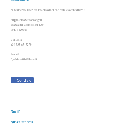
Se desiderate ulteriori informazioni non esitate a contattarci:
filipposchiavettiarcangeli
Piazza dei Condottieri n.30
00176 ROMa
Cellulare
+39 335 6545279
E-mail
f_schiavetti@libero.it
Condividi
Novità
Nuovo sito web